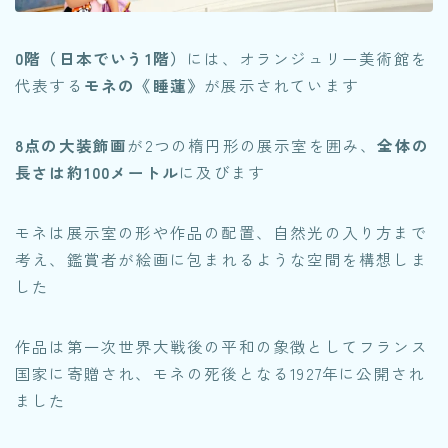
0階（日本でいう1階）
には、オランジュリー美術館を
代表する
モネの《睡蓮》
が展示されています
8点の大装飾画
が2つの楕円形の展示室を囲み、
全体の
長さは約100メートル
に及びます
モネは展示室の形や作品の配置、自然光の入り方まで
考え、鑑賞者が絵画に包まれるような空間を構想しま
した
作品は第一次世界大戦後の平和の象徴としてフランス
国家に寄贈され、モネの死後となる1927年に公開され
ました