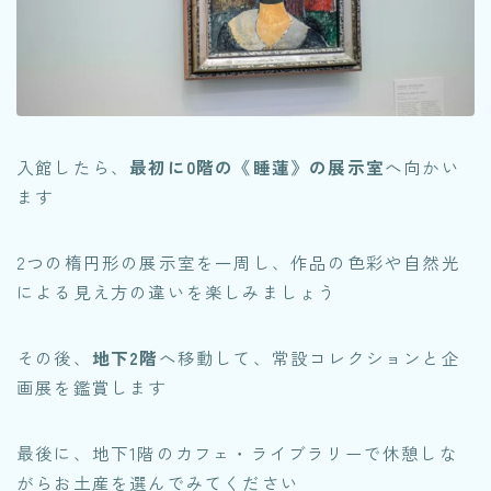
入館したら、
最初に0階の《睡蓮》の展示室
へ向かい
ます
2つの楕円形の展示室を一周し、作品の色彩や自然光
による見え方の違いを楽しみましょう
その後、
地下2階
へ移動して、常設コレクションと企
画展を鑑賞します
最後に、地下1階のカフェ・ライブラリーで休憩しな
がらお土産を選んでみてください