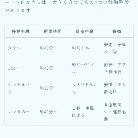
ートへ向かうには、大きく分けて次の4つの移動手段
があります
移動手段
所要時間
目安料金
特徴
安定・子連
タクシー
約40分
約70ドル
れに◎
約60〜70ド
割安・アプ
Uber
約40分
ル
リ操作要
シャトルバ
大人25ドル/
安価・少人
約60分
ス
人
数向け
自由度高
日数・車種
レンタカー
約40分〜
い・運転必
による
要