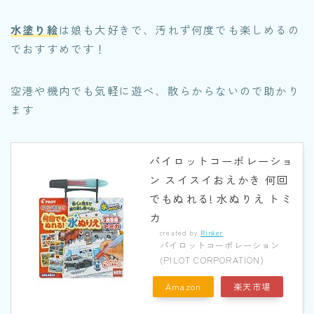
水塗り絵
は娘も大好きで、汚れず何度でも楽しめるの
でおすすめです！
空港や機内でも気軽に遊べ、散らからないので助かり
ます
パイロットコーポレーショ
ン スイスイおえかき 何回
でもぬれる! 水ぬりえ トミ
カ
created by
Rinker
パイロットコーポレーション
(PILOT CORPORATION)
Amazon
楽天市場