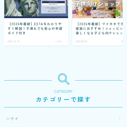
【2026年最新】ESTAをわかりや
【2026年最新】ワイキキで子
すく解説！子連れでも安心の申請
家族におすすめ！ショッピン
ガイド付き
楽しくなる子ども向けショップ
選
2024.12.16
ハワイ
2025.05.05
ワイ
CATEGORY
カテゴリーで探す
ハワイ