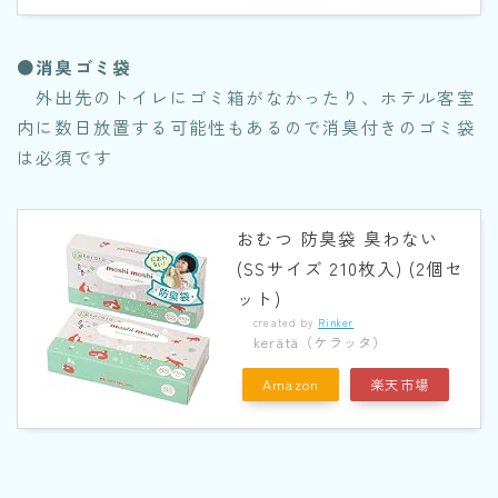
●消臭ゴミ袋
外出先のトイレにゴミ箱がなかったり、ホテル客室
内に数日放置する可能性もあるので消臭付きのゴミ袋
は必須です
おむつ 防臭袋 臭わない
(SSサイズ 210枚入) (2個セ
ット)
created by
Rinker
kerätä（ケラッタ）
Amazon
楽天市場