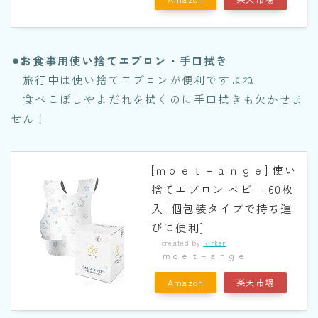
⚫︎お食事用使い捨てエプロン・手口拭き
旅行中は使い捨てエプロンが便利ですよね
食べこぼしやよだれを拭くのに手口拭きも欠かせま
せん！
[ｍｏｅｔ－ａｎｇｅ] 使い
捨てエプロン ベビー 60枚
入 [個包装タイプで持ち運
びに便利]
created by
Rinker
ｍｏｅｔ－ａｎｇｅ
Amazon
楽天市場