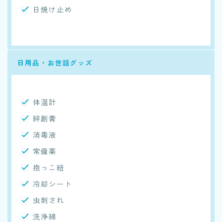
日焼け止め
日用品・お世話グッズ
体温計
絆創膏
消毒液
常備薬
抱っこ紐
冷却シート
虫刺され
洗浄綿