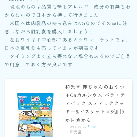
現地のものは品質も味もアレルギー成分の有無もわ
からないので日本から持って行きました
米国へは肉製品の持ち込みはNGなのでその点に注
意しながら離乳食を購入しましょう！
なおワイキキ中心部にあるミツワマーケットでは、
日本の離乳食も売っていますが割高です
タイミングよく立ち寄れない場合もあるのでご自身
で用意しておく方が良いです
和光堂 赤ちゃんのおやつ
+Caカルシウム バラエテ
ィパック スティッククッ
キー&ビスケット×6個 [9
か月頃から]
created by
Rinker
和光堂