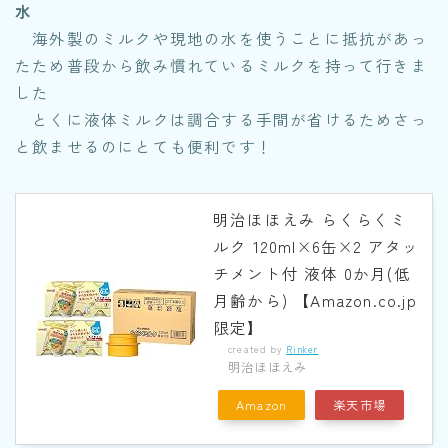
水
海外製のミルクや現地の水を使うことに抵抗があっ
たため普段から飲み慣れているミルクを持って行きま
した
とくに液体ミルクは調合する手間が省けるためさっ
と飲ませるのにとても便利です！
明治ほほえみ らくらくミ
ルク 120ml×6缶×2 アタッ
チメント付 液体 0か月(低
月齢から) 【Amazon.co.jp
限定】
created by
Rinker
明治ほほえみ
Amazon
楽天市場