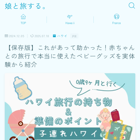
娘と旅する。
TOP
Hawaii
France
2024.12.05
2026.07.18
ハワイ
PR
【保存版】これがあって助かった！赤ちゃん
との旅行で本当に使えたベビーグッズを実体
験から紹介