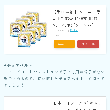
【手口ふき 】ムーニー 手
口ふき詰替 1440枚(60枚
×3P×8個) [ケース品]
created by
Rinker
ムーニー
Amazon
楽天市場
⚫︎チェアベルト
フードコートやレストランで子ども用の椅子がない
場合もあるので、使い慣れたチェアベルト を持って
きましょう
[日本エイテックス] キャリ
フリー チェアベルト ホー