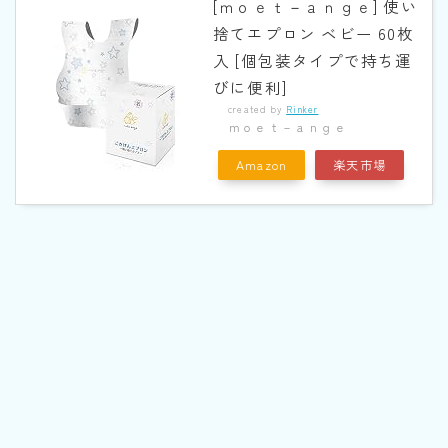
[ｍｏｅｔ－ａｎｇｅ] 使い
捨てエプロン ベビー 60枚
入 [個包装タイプで持ち運
びに便利]
created by
Rinker
ｍｏｅｔ－ａｎｇｅ
Amazon
楽天市場