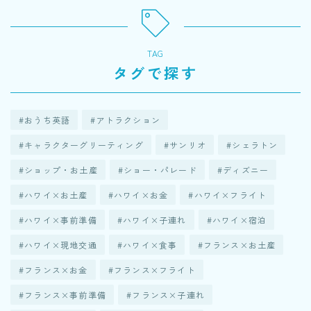
TAG
タグで探す
おうち英語
アトラクション
キャラクターグリーティング
サンリオ
シェラトン
ショップ・お土産
ショー・パレード
ディズニー
ハワイ×お土産
ハワイ×お金
ハワイ×フライト
ハワイ×事前準備
ハワイ×子連れ
ハワイ×宿泊
ハワイ×現地交通
ハワイ×食事
フランス×お土産
フランス×お金
フランス×フライト
フランス×事前準備
フランス×子連れ