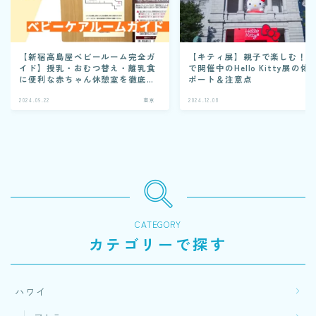
【新宿高島屋ベビールーム完全ガ
【キティ展】親子で楽しむ！
イド】授乳・おむつ替え・離乳食
で開催中のHello Kitty展の体
に便利な赤ちゃん休憩室を徹底レ
ポート＆注意点
ポート！
2024.09.22
東京
2024.12.08
CATEGORY
カテゴリーで探す
ハワイ